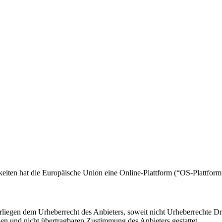
keiten hat die Europäische Union eine Online-Plattform (“OS-Plattform”)
rliegen dem Urheberrecht des Anbieters, soweit nicht Urheberrechte Drit
chen und nicht übertragbaren Zustimmung des Anbieters gestattet.