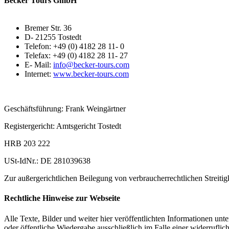
Becker Tours GmbH
Bremer Str. 36
D- 21255 Tostedt
Telefon: +49 (0) 4182 28 11- 0
Telefax: +49 (0) 4182 28 11- 27
E- Mail:
info@becker-tours.com
Internet:
www.becker-tours.com
Geschäftsführung: Frank Weingärtner
Registergericht: Amtsgericht Tostedt
HRB 203 222
USt-IdNr.: DE 281039638
Zur außergerichtlichen Beilegung von verbraucherrechtlichen Streitig
Rechtliche Hinweise zur Webseite
Alle Texte, Bilder und weiter hier veröffentlichten Informationen unte
oder öffentliche Wiedergabe ausschließlich im Falle einer widerrufli