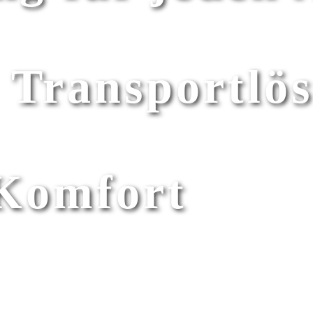
 Transportlö
 Komfort