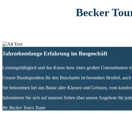
Becker Tou
Jahrzehntelange Erfahrung im Busgeschäft
Leistungsfähigkeit und das Know-how eines großen Unternehmens ma
Unsere Busdisposition für den Buscharter ist besonders flexibel, auch
Sie bekommen bei uns Busse aller Klassen und Grössen, vom komforta
Informieren Sie sich auf unseren Seiten über unsere Angebote für je
Ihr Becker Tours Team